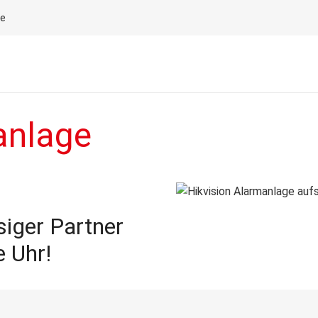
le
anlage
ssiger Partner
e Uhr!