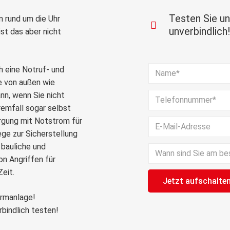
Testen Sie u
m rund um die Uhr
unverbindlich!
ist das aber nicht
 eine Notruf- und
fe von außen wie
nn, wenn Sie nicht
tremfall sogar selbst
orgung mit Notstrom für
ge zur Sicherstellung
 bauliche und
Bitte lasse dieses Feld 
n Angriffen für
eit.
rmanlage!
bindlich testen!