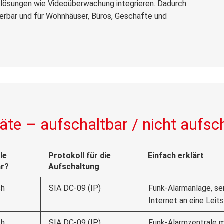
slösungen wie Videoüberwachung integrieren. Dadurch
lierbar und für Wohnhäuser, Büros, Geschäfte und
räte – aufschaltbar / nicht aufsc
le
Protokoll für die
Einfach erklärt
ar?
Aufschaltung
ch
SIA DC-09 (IP)
Funk-Alarmanlage, se
Internet an eine Leits
ch
SIA DC-09 (IP)
Funk-Alarmzentrale m