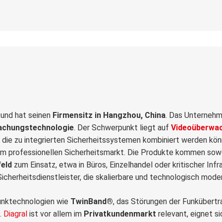
und hat seinen
Firmensitz in Hangzhou, China
. Das Unternehm
wachungstechnologie
. Der Schwerpunkt liegt auf
Videoüberwa
, die zu integrierten Sicherheitssystemen kombiniert werden könne
le im professionellen Sicherheitsmarkt. Die Produkte kommen so
feld
zum Einsatz, etwa in Büros, Einzelhandel oder kritischer Infr
cherheitsdienstleister, die skalierbare und technologisch mode
unktechnologien wie
TwinBand®
, das Störungen der Funkübertr
.
Diagral
ist vor allem im
Privatkundenmarkt
relevant, eignet s