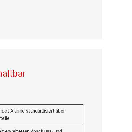
haltbar
ndet Alarme standardisiert über
telle
it erweiterten Anschluss- und