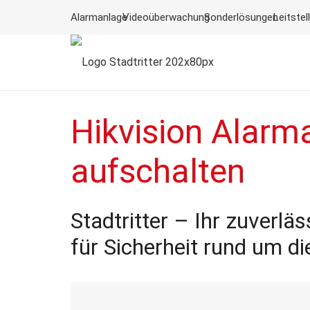
Alarmanlage
Videoüberwachung
Sonderlösungen
Leitstel
Hikvision A
larm
aufschalten
Stadtritter – Ihr zuverlä
für Sicherheit rund um di