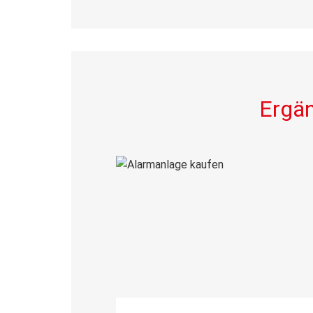
Ergän