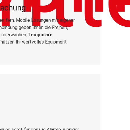
wachung
en fern. Mobile Lösungen mit eigener
indung geben Ihnen die Freiheit,
zu überwachen.
Temporäre
hützen Ihr wertvolles Equipment.
nung sorgt für genaue Alarme, weniger