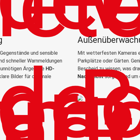
g
Außenüberwach
 Gegenstände und sensible
Mit wetterfesten Kameras e
und schneller Warnmeldungen
Parkplätze oder Gärten. Gen
 unnötigen Ärger. Die
HD-
Bescheid zu wissen, was dra
lklare Bilder für optimale
Nachtsicht
sorgen rund um d