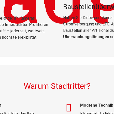
Baustellenüber
Halten Sie Diebe und Vandal
elände: IP-Kameras
Stromversorgung und LTE-Anb
de Infrastruktur. Profitieren
Baustellen aller Art sicher 
ff – jederzeit, weltweit.
Überwachungslösungen
sc
 höchste Flexibilität.
Warum Stadtritter?
n
Moderne Technik
in System, das Ihre
KI-gestützte Erken