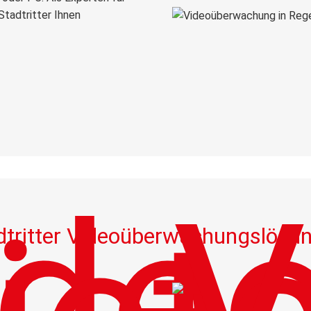
tadtritter Ihnen
dtritter Videoüberwachungslösu