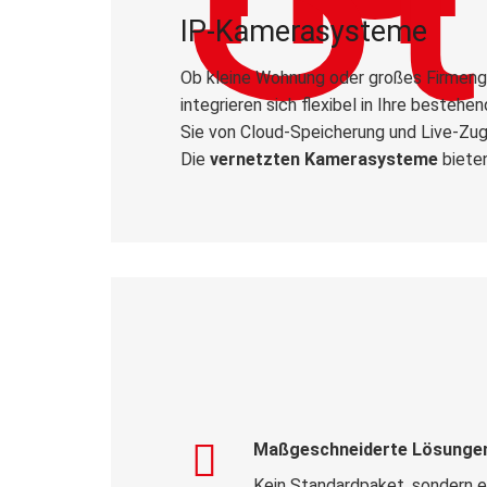
IP-Kamerasysteme
Ob kleine Wohnung oder großes Firmeng
integrieren sich flexibel in Ihre bestehen
Sie von Cloud-Speicherung und Live-Zugri
Die
vernetzten Kamerasysteme
bieten
Maßgeschneiderte Lösunge
Kein Standardpaket, sondern e