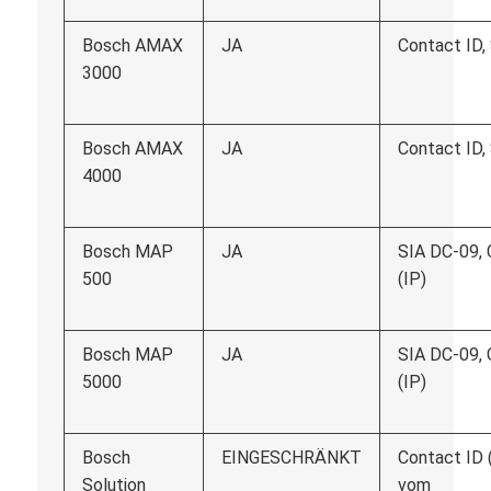
Bosch AMAX
JA
Contact ID,
3000
Bosch AMAX
JA
Contact ID,
4000
Bosch MAP
JA
SIA DC-09, 
500
(IP)
Bosch MAP
JA
SIA DC-09, 
5000
(IP)
Bosch
EINGESCHRÄNKT
Contact ID 
Solution
vom