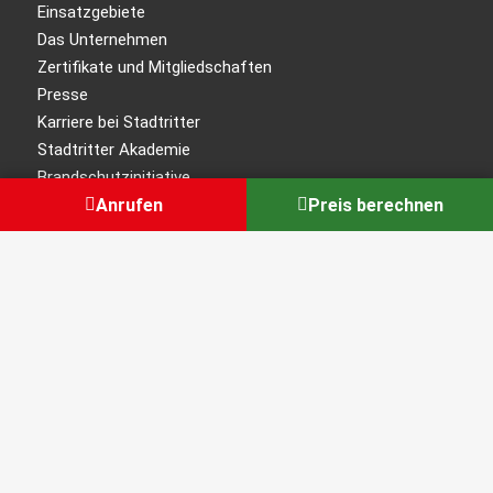
Einsatzgebiete
Das Unternehmen
Zertifikate und Mitgliedschaften
Presse
Karriere bei Stadtritter
Stadtritter Akademie
Brandschutzinitiative
Anrufen
Preis berechnen
Love It Or Leave It
Für Sie
Störung melden
Ratgeber Sicherheitstechnik
FAQ-Übersicht
Kundenbereich
Kunden werben Kunden
Errichter-Login
Kontakt