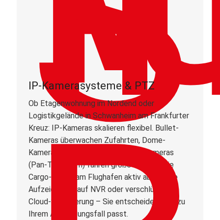
IP-Kamerasysteme & PTZ
Ob Etagenwohnung im Nordend oder
Logistikgelände in Schwanheim am Frankfurter
Kreuz: IP-Kameras skalieren flexibel. Bullet-
Kameras überwachen Zufahrten, Dome-
Kameras decken Foyers ab, PTZ-Kameras
(Pan-Tilt-Zoom) fahren große Flächen wie
Cargo-Areale am Flughafen aktiv ab. Lokale
Aufzeichnung auf NVR oder verschlüsselte
Cloud-Speicherung – Sie entscheiden, was zu
Ihrem Anwendungsfall passt.