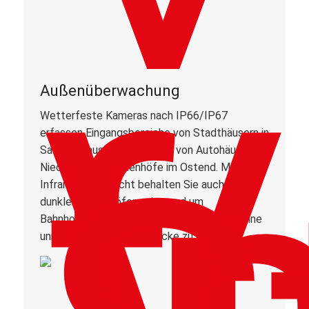
Außenüberwachung
Wetterfeste Kameras nach IP66/IP67
erfassen Eingangsbereiche von Stadthäusern in
Sachsenhausen, Parkplätze von Autohäusern in
Niederrad oder Innenhöfe im Ostend. Mit
Infrarot-Nachtsicht behalten Sie auch in
dunklen Hinterhöfen oder rund um
Bahnhofsviertel-Objekte die Übersicht – ohne
unnötig Nachbargrundstücke zu erfassen.