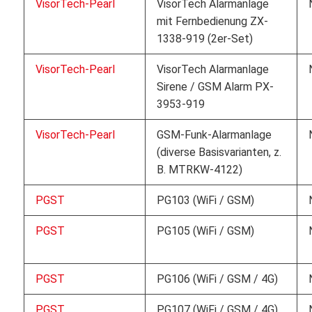
VisorTech-Pearl
VisorTech Alarmanlage
mit Fernbedienung ZX-
1338-919 (2er-Set)
VisorTech-Pearl
VisorTech Alarmanlage
Sirene / GSM Alarm PX-
3953-919
VisorTech-Pearl
GSM-Funk-Alarmanlage
(diverse Basisvarianten, z.
B. MTRKW-4122)
PGST
PG103 (WiFi / GSM)
PGST
PG105 (WiFi / GSM)
PGST
PG106 (WiFi / GSM / 4G)
PGST
PG107 (WiFi / GSM / 4G)