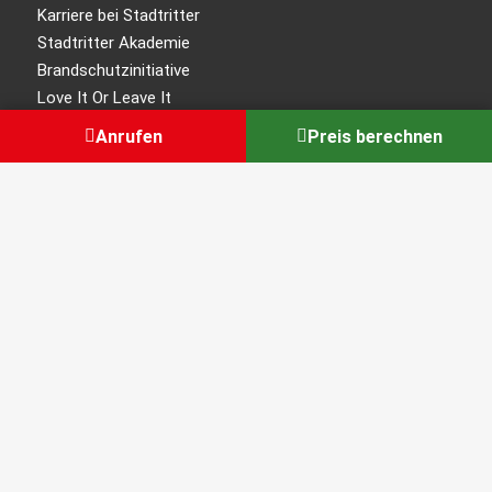
Karriere bei Stadtritter
Stadtritter Akademie
Brandschutzinitiative
Love It Or Leave It
Anrufen
Preis berechnen
Für Sie
Störung melden
Ratgeber Sicherheitstechnik
FAQ-Übersicht
Kundenbereich
Kunden werben Kunden
Errichter-Login
Kontakt
Vertrag kündigen / widerrufen
© 2026 Stadtritter GmbH