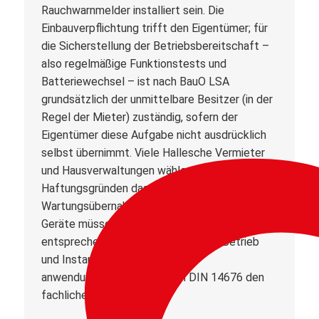
Rauchwarnmelder installiert sein. Die
Einbauverpflichtung trifft den Eigentümer; für
die Sicherstellung der Betriebsbereitschaft –
also regelmäßige Funktionstests und
Batteriewechsel – ist nach BauO LSA
grundsätzlich der unmittelbare Besitzer (in der
Regel der Mieter) zuständig, sofern der
Eigentümer diese Aufgabe nicht ausdrücklich
selbst übernimmt. Viele Hallesche Vermieter
und Hausverwaltungen wählen aus
Haftungsgründen das Modell der
Wartungsübernahme durch einen Dienstleister.
Geräte müssen der DIN EN 14604
entsprechen; für Planung, Montage, Betrieb
und Instandhaltung liefert die
anwendungsorientierte Norm DIN 14676 den
fachlichen Rahmen.