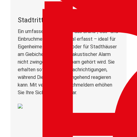
Stadtritter ONE Alarmanlage
Ein umfassendes System, das Brand-, Gas- und
Einbruchmeldungen zentral erfasst – ideal für
Eigenheime in Heide-Süd oder für Stadthäuser
am Giebichenstein, deren akustischer Alarm
nicht zwingend von Nachbarn gehört wird. Sie
erhalten sofort Push-Benachrichtigungen,
während Die
Leitstelle
umgehend reagieren
kann. Mit vernetzten Rauchmeldern erhöhen
Sie Ihre Sicherheit messbar.